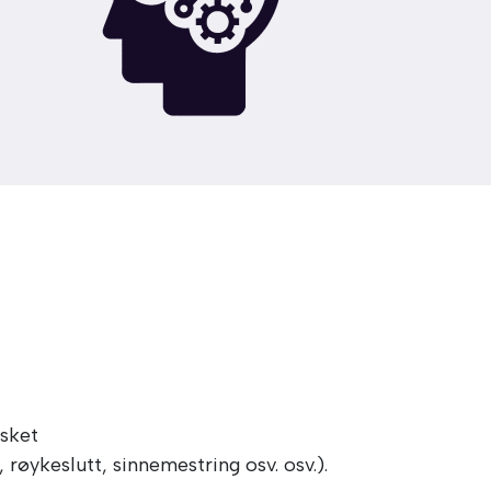
nsket
øykeslutt, sinnemestring osv. osv.).