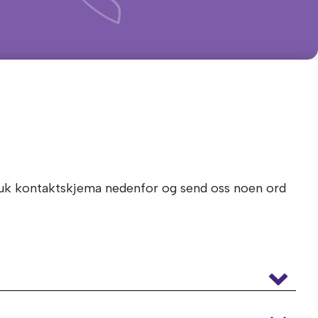
Bruk kontaktskjema nedenfor og send oss noen ord
handlinger har hjulpet mange å bli kvitt sin