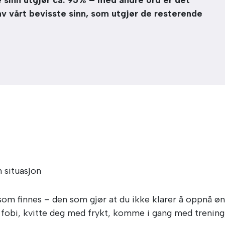
sinn utgjør ca. 95% – med andre ord er det
av vårt bevisste sinn, som utgjør de resterende
 situasjon
om finnes – den som gjør at du ikke klarer å oppnå ø
obi, kvitte deg med frykt, komme i gang med trening, r