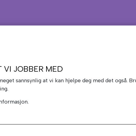
T VI JOBBER MED
 meget sannsynlig at vi kan hjelpe deg med det også. 
ing.
informasjon.
r på stoffer som i utgangspunktet er ufarlige. Våre be