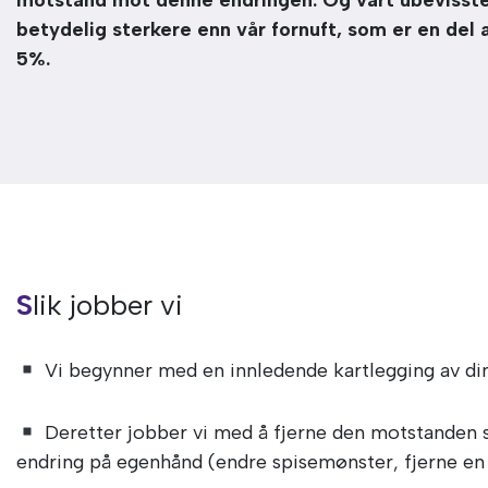
motstand mot denne endringen. Og vårt ubevisste 
betydelig sterkere enn vår fornuft, som er en del 
5%.
Slik jobber vi
Vi begynner med en innledende kartlegging av din
Deretter jobber vi med å fjerne den motstanden s
endring på egenhånd (endre spisemønster, fjerne en f