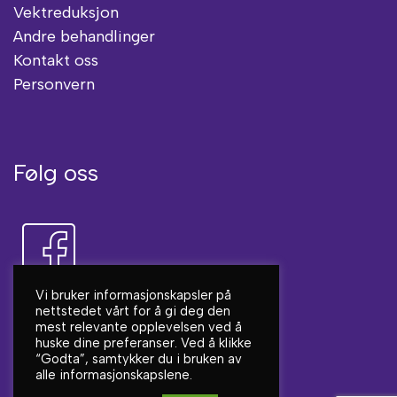
Vektreduksjon
Andre behandlinger
Kontakt oss
Personvern
Følg oss
Vi bruker informasjonskapsler på
nettstedet vårt for å gi deg den
mest relevante opplevelsen ved å
huske dine preferanser. Ved å klikke
“Godta”, samtykker du i bruken av
alle informasjonskapslene.