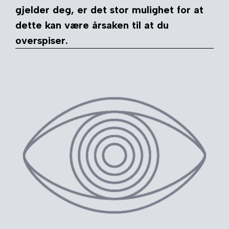
gjelder deg, er det stor mulighet for at
dette kan være årsaken til at du
overspiser.
– følelsen av å være frarøvet noe
– av å være forlatt
– være ensom
– være engstelig
– være utmattet
– skyldfølelse
– frykt, f.eks. for å være perfekt, redd for å
mislykkes
– mye innelåst sinne
– følelsen av håpløshet
– kjedsomhet
– mangel på anerkjennelse
– følelsen av ofte å være trist