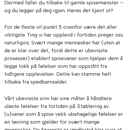
Dermed faller du tilbake til gamle spisemønster –
og du legger på deg igjen. Høres det kjent ut?
For de fleste vil punkt 5 ovenfor være det aller
viktigste. Ting vi har opplevd i fortiden preger oss
naturligvis. Svært mange mennesker har (uten at
de er klar over det, fordi dette er ubevisste
prosesser) etablert spisevaner som hjelper dem å
legge lokk på følelser som har oppstått fra
tidligere opplevelser. Dette kan stamme helt
tilbake fra spedbarnsalder.
Vårt ubevisste sinn har sine måter å håndtere
uløste følelser fra fortiden på. Etablering av
(u)vaner som å spise vekk ubehagelige følelser er
en løsning som gjelder for svært mange
mennesker. De færreste er imidlertid klar over at