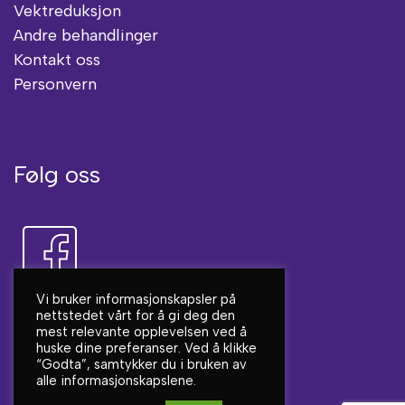
Vektreduksjon
Andre behandlinger
Kontakt oss
Personvern
Følg oss
Vi bruker informasjonskapsler på
nettstedet vårt for å gi deg den
mest relevante opplevelsen ved å
huske dine preferanser. Ved å klikke
“Godta”, samtykker du i bruken av
alle informasjonskapslene.