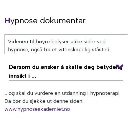
Hypnose dokumentar
Videoen til høyre belyser ulike sider ved
hypnose, også fra et vitenskapelig ståsted.
Dersom du ønsker å skaffe deg betydelig
innsikt i …
Hvorfor vi gjør som vi gjør (på godt og
vondt)
… og skal du vurdere en utdanning i hypnoterapi.
Hvordan vi kan ta styringen over vårt
Da bør du sjekke ut denne siden:
emosjonelle kontrollpanel
www.hypnoseakademiet.no
Hvorfor det er så vanskelig å oppnå
bestemte endringer – og hva som skal til for å
klare det