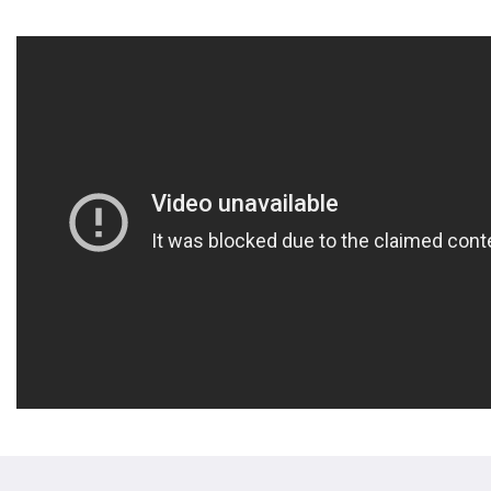
Hvorfor vi så ofte saboterer våre planer
Hvorfor vi reagerer (uønsket) som vi gjør i
gitte situasjoner
Hvorfor vi lar være å gjøre ting vi vet vi
burde/ønsker å gjøre
Hvorfor følelser i visse situasjoner
overstyrer fornuften vår
Osv.